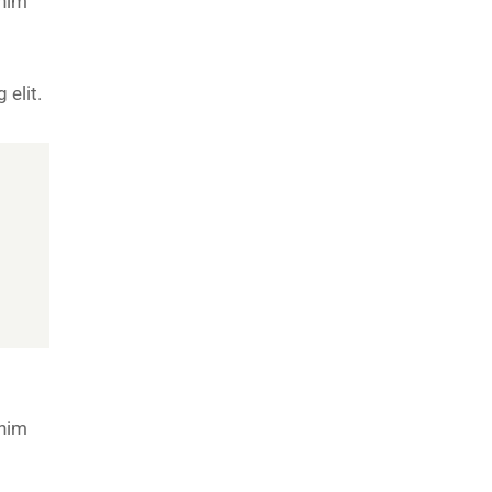
enim
 elit.
enim