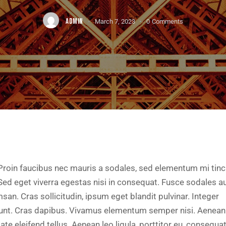
ADMIN
March 7, 2023
0
Comments
Proin faucibus nec mauris a sodales, sed elementum mi tinc
Sed eget viverra egestas nisi in consequat. Fusce sodales a
an. Cras sollicitudin, ipsum eget blandit pulvinar. Integer
dunt. Cras dapibus. Vivamus elementum semper nisi. Aenean
ate eleifend tellus. Aenean leo ligula, porttitor eu, consequat