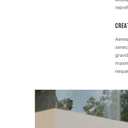
repre
CREA
Aenea
senec
gravid
maxim
neque 