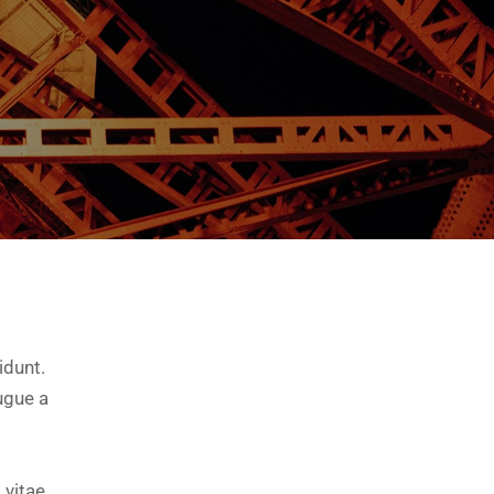
idunt.
ugue a
 vitae,