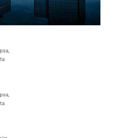
psa,
cta
psa,
cta