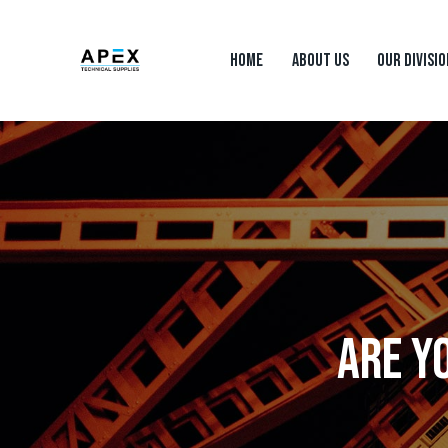
HOME
ABOUT US
OUR DIVISI
HOME
ABOUT US
OUR DIVISIONS
CON
ARE Y