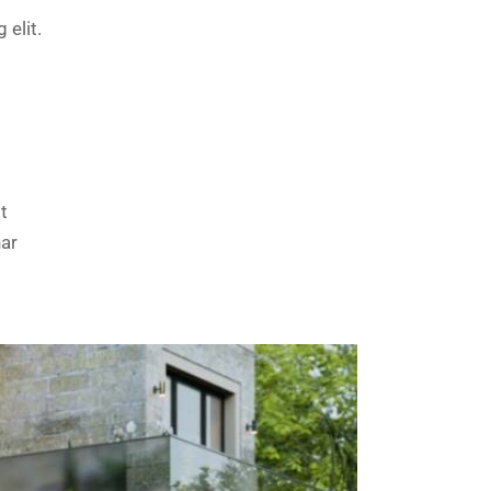
 elit.
it
nar