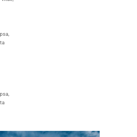
psa,
cta
psa,
cta