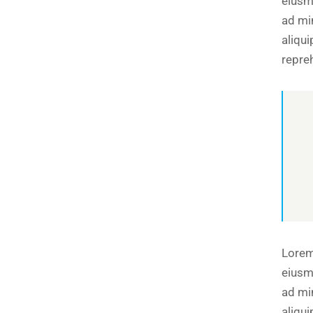
eiusm
ad mi
aliqu
repre
Lorem
eiusm
ad mi
aliqu