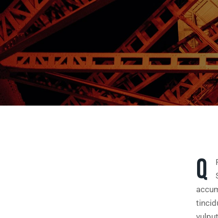
Q
accums
tinci
vulput