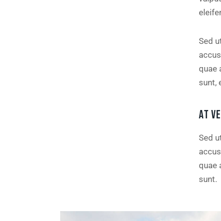
eleife
Sed ut
accus
quae a
sunt, 
AT V
Sed ut
accus
quae a
sunt.