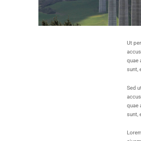
Ut per
accus
quae a
sunt, 
Sed ut
accus
quae a
sunt, 
Lorem